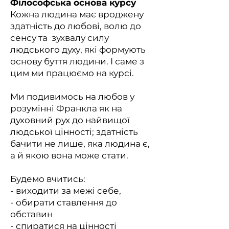
Філософська основа курсу
Кожна людина має вроджену
здатність до любові, волю до
сенсу та зухвалу силу
людського духу, які формують
основу буття людини. І саме з
цим ми працюємо на курсі.
Ми подивимось на любов у
розумінні Франкла як на
духовний рух до найвищої
людської цінності; здатність
бачити не лише, яка людина є,
а й якою вона може стати.
Будемо вчитись:
- виходити за межі себе,
- обирати ставлення до
обставин
- спиратися на цінності