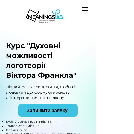
Курс "Духовні
можливості
логотеорії
Віктора Франкла"
Дізнайтесь, як сенс життя, любов і
людський дух формують основу
логотерапевтичного підходу
Залишити заявку
Курс стартує 1 раз на рік: в січні
Тривалість: 5 місяців
Формат: онлайн