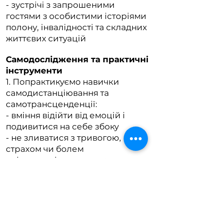
- зустрічі з запрошеними
гостями з особистими історіями
полону, інвалідності та складних
життєвих ситуацій
Самодослідження та практичні
інструменти
1. Попрактикуємо навички
самодистанціювання та
самотрансценденції:
- вміння відійти від емоцій і
подивитися на себе збоку
- не зливатися з тривогою,
страхом чи болем
- діяти не з імпульсу, а з сенсу
2. Побудуємо власну систему
цінностей через практики
паралельна система цінностей,
логотерапевтичний SWOT аналіз